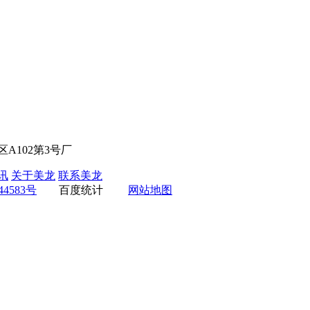
A102第3号厂
讯
关于美龙
联系美龙
44583号
百度统计
网站地图