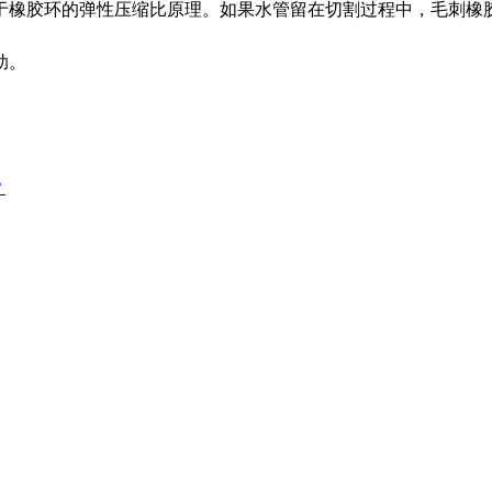
于橡胶环的弹性压缩比原理。如果水管留在切割过程中，毛刺橡
助。
？