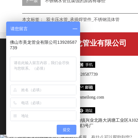
下一条
不锈钢水管点腐蚀的原因有哪些
本文标签：
双卡压水管_承插焊管件_不锈钢流体管
请您留言
佛山市美龙管业有限公司
佛山市美龙管业有限公司13928587
739
13928587739
wsh@fsmeilong.com
广东省佛山市南海区狮山镇兴业北路大涡塘工业区A102
第3号厂
提交