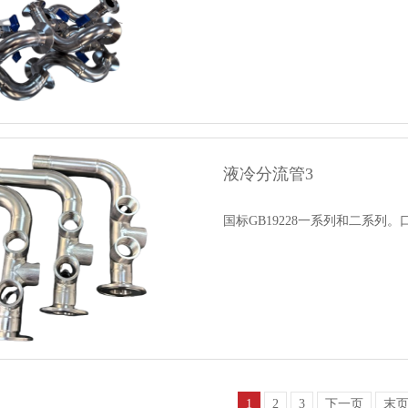
液冷分流管3
国标GB19228一系列和二系列。
1
2
3
下一页
末