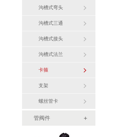
沟槽式弯头
沟槽式三通
沟槽式接头
沟槽式法兰
卡箍
支架
螺丝管卡
管阀件