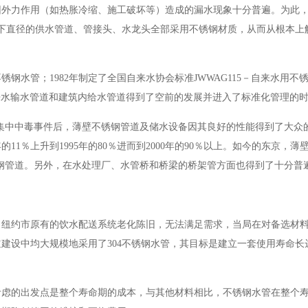
因外力作用（如热胀冷缩、施工破坏等）造成的漏水现象十分普遍。为此
毫米以下直径的供水管道、管接头、水龙头全部采用不锈钢材质，从而从根本
用不锈钢水管；1982年制定了全国自来水协会标准JWWAG115－自来水用不
自来水输水管道和建筑内给水管道得到了空前的发展并进入了标准化管理的
性大肠菌集中中毒事件后，薄壁不锈钢管道及储水设备因其良好的性能得到了大
11％上升到1995年的80％进而到2000年的90％以上。如今的东京，
锈钢管道。另外，在水处理厂、水管桥和桥梁的桥架管方面也得到了十分普
管。纽约市原有的饮水配送系统老化陈旧，无法满足需求，当局在对备选材料
道建设中均大规模地采用了304不锈钢水管，其目标是建立一套使用寿命长达
考虑的出发点是整个寿命期的成本，与其他材料相比，不锈钢水管在整个