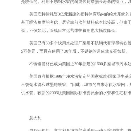
是较低的。利用不锈钢水管的耐腐蚀耐磨损长寿命的特点，
美国底特律耗资
3亿元新建的福特体育场内的给水系统的
基于经济角度的考虑，尽管靠前次的材料成本比较高，但由
低，不仅如此，管线日常运营维护费用也大幅度降低。
美国已有
30多个饮用水处理厂采用不锈钢代替球墨铸铁
5万美元，而且在使用了30年后，不锈钢管道依然光亮如新。
不锈钢管材已成为美国近
30年新建的1600多座城市污
美国政府根据
1996年净水法制定的国家标准/国家卫生基金
不锈钢水管和球墨铸铁管。”因此，城市的自来水供水管网，
供水管。较新的2003版美国国际标准委员会的水管和住宅
意大利
自
1995年起，意大利各城市普遍采用一种不挖沟技术