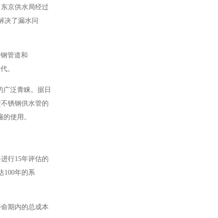
，东京供水局经过
上解决了漏水问
锈钢管道和
时代。
众的广泛青睐。据日
薄壁不锈钢供水管的
遍的使用。
进行15年评估的
100年的系
寿命期内的总成本