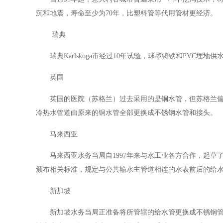
沉和地震，寿命至少为70年，比塑料管等代用管材更经济。
瑞典
瑞典
Karlskoga市经过10年试验，球墨铸铁和PVC埋
英国
英国的医院（苏格兰）过去采用的是铜水管，但苏格兰
冷热水管道由原来的铜水管全部更换成不锈钢水管和接头。
马来西亚
马来西亚水务当局自
1997年来与水工业各方合作，起草
颁布相关标准，规定与公共输水主管道相连的水表前后的给
新加坡
新加坡水务当局正准备将所管辖的给水管更换成不锈钢