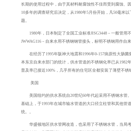
长期的使用过程中，由于其材料耐腐蚀性不佳而受到腐蚀、
10多年的调查研究后决定，从1980年5月份开始，凡50
题。
1980年，日本制定了全国工业标准JISG3448－一般管
JWWAG116－自来水用不锈钢钢管接头，标明不锈钢用作
在经历了
1995年阪神大地震和1996年0-157病原
本东京自来水部门的统计，供水管道的不锈钢化率已从1982年的
普及率已接近100%，几乎所有的住宅区全都安装了薄壁不
美国
美国纽约的供水系统自
20世纪60年代起采用不锈钢水
基础上，于1993年在城市输水管道的大口径立柱管和其他管
统。。
华盛顿地区供水管网改造，也采用了不锈钢水管，当局