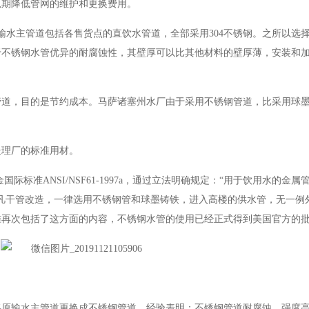
以期降低管网的维护和更换费用。
输水主管道包括各售货点的直饮水管道，全部采用304不锈钢。之所以选
于不锈钢水管优异的耐腐蚀性，其壁厚可以比其他材料的壁厚薄，安装和
管道，目的是节约成本。马萨诸塞州水厂由于采用不锈钢管道，比采用球
水处理厂的标准用材。
国际标准ANSI/NSF61-1997a，通过立法明确规定：“用于饮用水的金
凡干管改造，一律选用不锈钢管和球墨铸铁，进入高楼的供水管，无一例
标准再次包括了这方面的内容，不锈钢水管的使用已经正式得到美国官方的
，将原输水主管道更换成不锈钢管道。经验表明：不锈钢管道耐腐蚀、强度