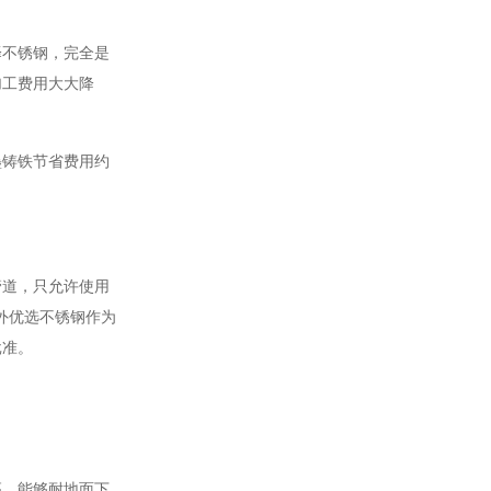
择不锈钢，完全是
加工费用大大降
墨铸铁节省费用约
属管道，只允许使用
外优选不锈钢作为
批准。
高，能够耐地面下