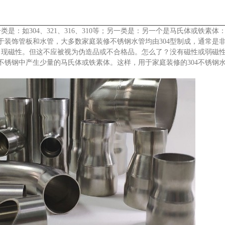
如304、321、316、310等；另一类是：另一个是马氏体或铁素体：例
于装饰管板和水管，大多数家庭装修不锈钢水管均由304型制成，通常是
出现磁性。但这不应被视为伪造品或不合格品。怎么了？没有磁性或弱磁
不锈钢中产生少量的马氏体或铁素体。这样，用于家庭装修的304不锈钢