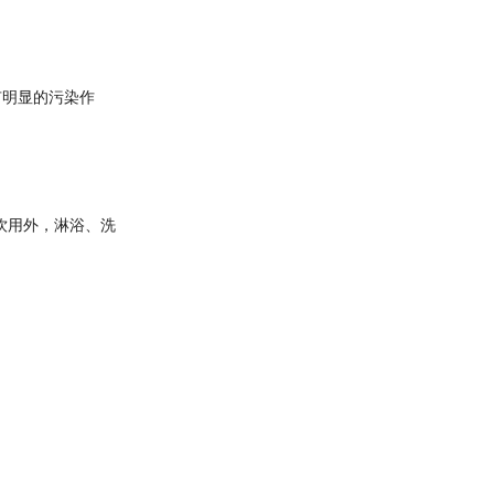
有明显的污染作
饮用外，淋浴、洗