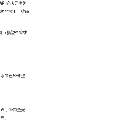
不锈刚管热导率为
结构的施工、维修
质管（指塑料管或
钢水管已经薄壁
美观，管内壁光
可靠。