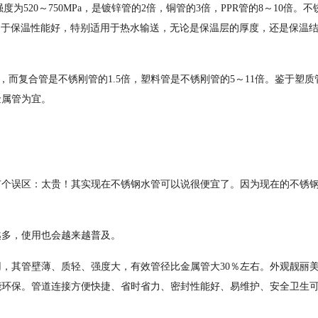
度为520～750MPa，是镀锌管的2倍，铜管的3倍，PPR管的8～10倍。
不锈刚管由于保温性能好，特别适用于热水输送，无论是保温层的厚度，还是保温
接近，而复合管是不锈刚管的1.5倍，塑料管是不锈刚管的5～11倍。鉴于塑
金属管为宜。
有个误区：太贵！其实现在不锈钢水管可以说很便宜了。因为现在的不锈
越多，使用也会越来越普及。
用，其管壁薄、质轻、强度大，有效管径比金属管大30％左右。外观靓丽
能环保。管道连接方便快捷、省时省力、密封性能好、易维护、安全卫生