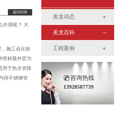
返回列表
美龙动态
么作用呢？
大
美龙百科
工程案例
理，施工会比较
种管材最外层为
适用于热水管路
咨询热线
内得不锈钢管
13928587739