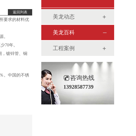
返回列表
美龙动态
所要求的材料优
美龙百科
源。
少70年。
工程案例
期，镀锌管、铜
5％。中国的不锈
咨询热线
13928587739